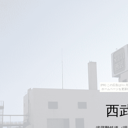
[PR] この広告は
ホームページを更新
西